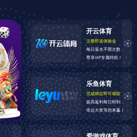
注册入口
里开始