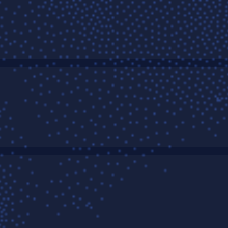
专业数据、高清视频，
球速体育最新官网APP
与网页版为您提供
APP下载
网页版入口
在新鹏城与玉昆的激战中，双方展开了一场精彩
注，也成为了分析数据爱好者热议的话题。通过
据进行详细分析，我们能够更加深入地理解两队