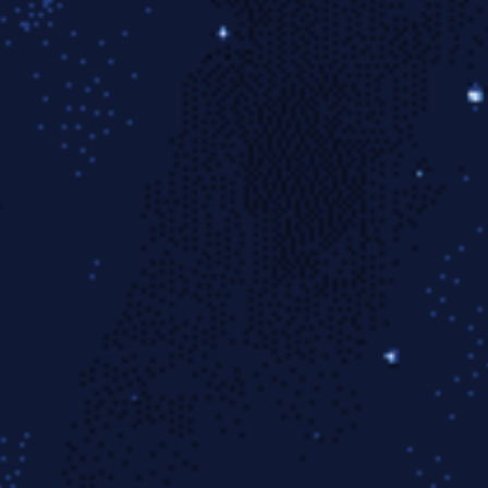
从比赛过程中看，随着时间推移，新鹏城逐渐加
迫使玉昆出现失误。而玉昆则采取更加稳健的策
线。最终，从双方射门效率来看，新鹏城以50%
果的重要因素之一。
2、控球率对比
控球率是衡量一支球队掌握比赛节奏能力的重要指
率明显占优，他们通过精细化传接配合控制着比
种控制不仅体现在进攻环节，更是在防守时形成了
得分。
另一方面，尽管玉昆控球率相对较低，仅为35%
战术安排。他们通过紧凑型防守和快速回收，把
机发动反击。在这种情况下，虽然控球时间较少
守端做出了很好的表现。