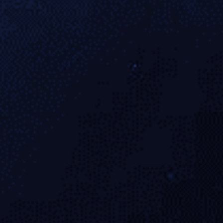
左右一场竞争激烈赛事的发展走向。在未
会如何管理自身情绪，以避免因压力而导致
信任和鼓励也是增强凝聚力的重要途径，这
数据分析，我们可以清晰看到两队各自独特
控球比例，再到团队配合及心理状态，各个
。这不仅让我们了解到技战术层面的博弈，
。
技术层面还是心态调整，都将在接下来的训
着未来更多精彩纷呈的赛事，以及那些令人