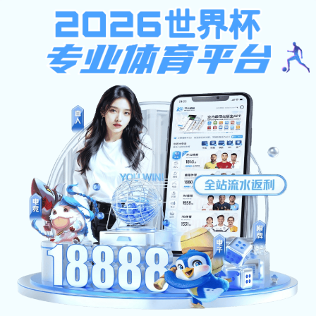
注册入口
球速体育最新官网
——