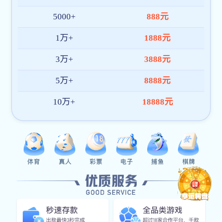
七、免责声明
本平台所提供的数据及内容仅为参考之用，所有信息按“现状”提
供。因使用服务导致的直接或间接损失，平台不承担任何责任。
八、协议修改
本平台保留随时修改本协议条款的权利。修改内容将在平台公示
并即时生效，用户继续使用服务即代表接受修改内容。
九、法律适用与争议解决
本协议适用中华人民共和国法律。如有争议，双方应协商解决，
协商不成的，应提交至平台所在地人民法院处理。
十、联系方式
如您对本协议内容有疑问或建议，可通过邮箱与我们联系：
Email：support@mwflowerdesign.com