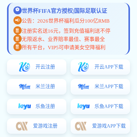
2. 用户不得以虚假信息注册账户，不得冒用他人身份注册或使用
账户。
3. 用户对其账户的所有活动和操作承担全部法律责任，包括但不
限于信息发布、数据浏览、评论等。
三、服务内容
本平台主要提供球速体育最新官网相关的数据服务、赛事预告、
资讯分发、用户互动等功能，具体服务内容将根据运营安排进行
调整。
四、用户行为规范
用户承诺不利用本平台从事以下行为：
发布、传播违法或侵权信息
实施恶意攻击、干扰平台系统安全