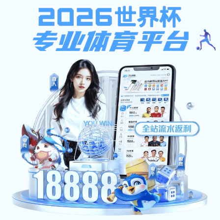
注册入口
用户使用协议
一、协议的接受
在您访问或使用本平台（以下简称“本平台”或“本服务”）之前，
请您仔细阅读并充分理解本《用户使用协议》（以下简称“本协
议”）。一旦您注册、登录、访问或使用本平台，即视为您已阅
读、理解并同意受本协议全部条款的约束。
二、账户注册与使用
1. 用户在注册时应提供真实、合法、有效的信息，并保证资料的
真实性和时效性。