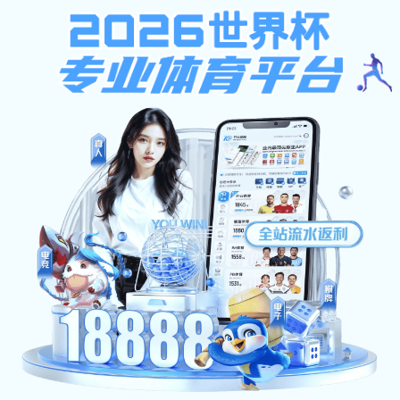
注册入口
球速体育最新官网
——