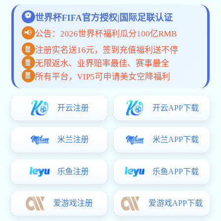
比赛数据从这里开始
覆盖实时赛事、专业数据、高清视频，
球速体育
最新官网APP
与网页版为您提供便捷的体育服
务。
APP下载
网页版入口
首页
/
体育头条
/ 正文
2026-05-26 20:37
68 次阅读