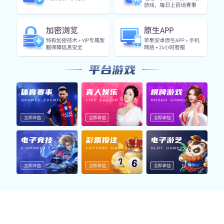
最后，从经济角度来看，设定如此高昂的解约金还有
助于增强俱乐部的财务稳定性。一旦其他球队愿意支
付这笔费用，将为当前俱乐部带来可观收益，这笔资
金可以用于进一步引进其他优秀球员。因此，普阿德
尔所设定的不仅是一个数字，更是整个团队战略的一
部分。
2、小蜘蛛不主动离队原因
尽管有着5亿欧元的高额解约金，但小蜘蛛并没有表
现出主动离队的意向。这首先源于他对现有团队环境
和氛围的认可与依赖。他在球队中拥有良好的关系，
与教练及队友之间建立了深厚情谊，这种归属感让他
更倾向于继续留守而非冒险转会。
其次，小蜘蛛自身的发展需求也是一个重要因素。在